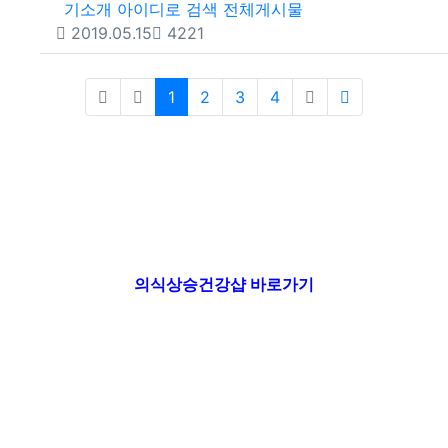
기소개
아이디로 검색
전체게시물
등록일
조회
2019.05.15
4221
(current)
(last)
1
2
3
4
의식상승건강샵 바로가기