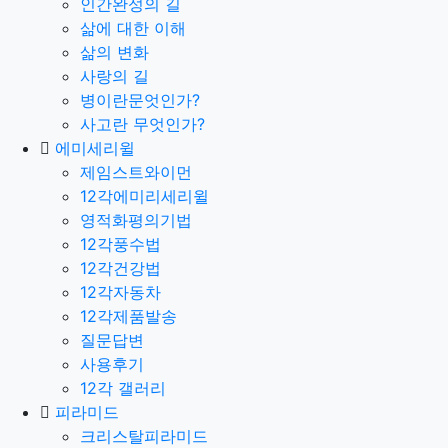
인간완성의 길
삶에 대한 이해
삶의 변화
사랑의 길
병이란문엇인가?
사고란 무엇인가?
에미세리윌
제임스트와이먼
12각에미리세리윌
영적화평의기법
12각풍수법
12각건강법
12각자동차
12각제품발송
질문답변
사용후기
12각 갤러리
피라미드
크리스탈피라미드