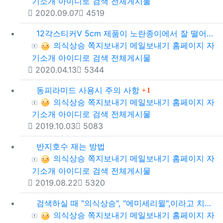
기소개
아이디로 검색
전체게시물
등록일
조회
2020.09.07
4519
12각스티커V 5cm 제품이 노란종이에서 잘 떨어지지 않는 경우에 쉽게 떼어내는 방법
등록자
의식상승
쪽지보내기
메일보내기
홈페이지
자
기소개
아이디로 검색
전체게시물
등록일
조회
2020.04.13
5344
댓글
동피라미드 사용시 주의 사항
1
등록자
의식상승
쪽지보내기
메일보내기
홈페이지
자
기소개
아이디로 검색
전체게시물
등록일
조회
2019.10.03
5083
반지호수 재는 방법
등록자
의식상승
쪽지보내기
메일보내기
홈페이지
자
기소개
아이디로 검색
전체게시물
등록일
조회
2019.08.22
5320
검색하실 때 "의식상승", "에미세리윌",이라고 치셔서 검색해주세요.
등록자
의식상승
쪽지보내기
메일보내기
홈페이지
자