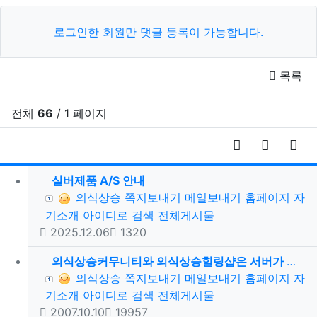
로그인한 회원만 댓글 등록이 가능합니다.
목록
전체
66
/ 1 페이지
RSS
게시물 
게시
실버제품 A/S 안내
등록자
의식상승
쪽지보내기
메일보내기
홈페이지
자
기소개
아이디로 검색
전체게시물
등록일
조회
2025.12.06
1320
의식상승커무니티와 의식상승힐링샵은 서버가 서로 다르기 때문에 회원 연동이 안됩니다.
등록자
의식상승
쪽지보내기
메일보내기
홈페이지
자
기소개
아이디로 검색
전체게시물
등록일
조회
2007.10.10
19957