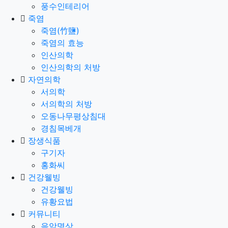
풍수인테리어
죽염
죽염(竹鹽)
죽염의 효능
인산의학
인산의학의 처방
자연의학
서의학
서의학의 처방
오동나무평상침대
경침목베개
장생식품
구기자
홍화씨
건강웰빙
건강웰빙
유황요법
커뮤니티
음악명상