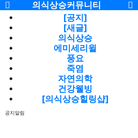
메뉴
의식상승커뮤니티
[공지]
[새글]
의식상승
에미세리윌
풍요
죽염
자연의학
건강웰빙
[의식상승힐링샵]
공지알림