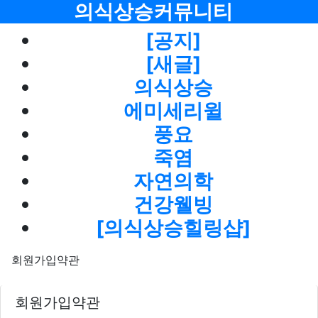
메뉴
의식상승커뮤니티
[공지]
[새글]
의식상승
에미세리윌
풍요
죽염
자연의학
건강웰빙
[의식상승힐링샵]
회원가입약관
회원가입약관