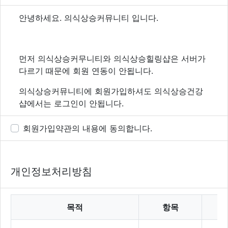
회원가입약관
안녕하세요. 의식상승커뮤니티 입니다.
먼저 의식상승커무니티와 의식상승힐링샵은 서버가
다르기 때문에 회원 연동이 안됩니다.
의식상승커뮤니티에 회원가입하셔도 의식상승건강
샵에서는 로그인이 안됩니다.
회원가입약관의 내용에 동의합니다.
12각제품을 구매하실 분은 [의식상승힐링샵]에 회원
가입 또는 비회원구매로 제품을 구매하시면 되겠습
니다.
개인정보처리방침
목적
항목
보
[의식상승커뮤니티]는 12각에 대한 정보를 알려 드리
는 곳입니다.