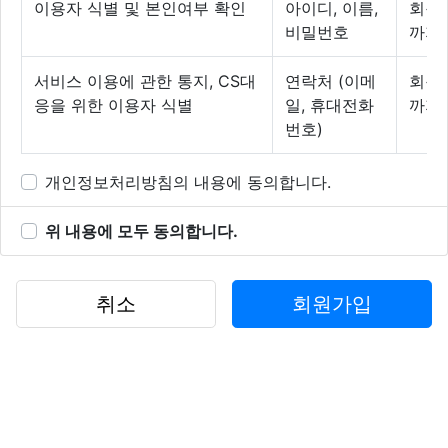
이용자 식별 및 본인여부 확인
아이디, 이름,
회원 
그리고 의식상승커뮤니티에서 글을 읽는 것은 모두
비밀번호
까지
오픈이 되어 있어서
서비스 이용에 관한 통지, CS대
연락처 (이메
회원 
전체글은 누구나 읽을 수 있기 때문에
응을 위한 이용자 식별
일, 휴대전화
까지
번호)
글을 읽기 위해서는 의식상승커뮤니티에 회원 가입
하지 않으셔도 됩니다.
개인정보처리방침의 내용에 동의합니다.
위 내용에 모두 동의합니다.
의식상승커뮤니티에 회원가입시 가입정보가 암호화
되기 때문에
가입하신 일체의 정보 유출에 대한 우려를 하지 않으
취소
회원가입
셔도 됩니다.
■ “의식상승커뮤티니”의 의무
“의식상승커뮤니티”는 법령과 이 약관이 금지하거나