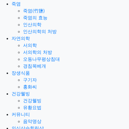
죽염
죽염(竹鹽)
죽염의 효능
인산의학
인산의학의 처방
자연의학
서의학
서의학의 처방
오동나무평상침대
경침목베개
장생식품
구기자
홍화씨
건강웰빙
건강웰빙
유황요법
커뮤니티
음악명상
의식상승힐링샵