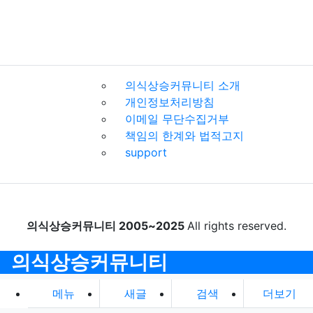
공서양속에 반하는 행위를 하지 않으며 이 약관이 정
하는 바에 따라 지속적이고, 안정적으로 서비스를 제
공하는 데 최선을 다하여야 합니다.
“의식상승커뮤니티”는 이용자가 안전하게 인터넷 서
의식상승커뮤니티 소개
비스를 이용할 수 있도록 이용자의 개인정보(신용정
개인정보처리방침
보 포함)보호를 위한 보안 시스템을 갖추어야 합니
이메일 무단수집거부
다.
책임의 한계와 법적고지
support
■ 회원의 ID 및 비밀번호에 대한 의무
ID와 비밀번호에 관한 관리책임은 회원에게 있습니
의식상승커뮤니티 2005~2025
All rights reserved.
다.
회원은 자신의 ID 및 비밀번호를 제3자에게 이용하
의식상승커뮤니티
게 해서는 안 됩니다.
메뉴
새글
검색
더보기
회원이 자신의 ID 및 비밀번호를 도난당하거나 제3