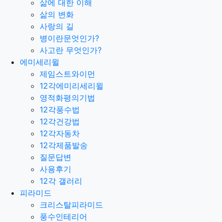
삶에 대한 이해
삶의 변화
의식상승커뮤니티 회원 여러분! 늘 행복하세요. ^^ 감
사랑의 길
사합니다.
병이란문엇인가?
사고란 무엇인가?
에미세리윌
제임스트와이먼
12각에미리세리윌
영적화평의기법
12각풍수법
12각건강법
12각자동차
12각제품발송
질문답변
사용후기
12각 갤러리
피라미드
크리스탈피라미드
풍수인테리어