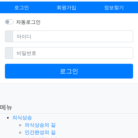
자가 사용하고 있음을 인지한 경우에는 바로 “의식상
로그인
회원가입
정보찾기
승커뮤니티”에 통보하여야 합니다.
자동로그인
■ 이용자의 의무
필수
아이디
이용자는 다음 행위를 하여서는 안 됩니다.
필수
비밀번호
신청 또는 변경 시 허위내용의 등록
“의식상승커뮤니티”와 기타 제3자의 저작권 등 지적
로그인
재산권에 대한 침해
“의식상승커뮤니티”와 기타 제3자의 명예를 손상시
키거나 업무를 방해하는 행위
메뉴
외설 또는 폭력적인 메시지·화상·음성 기타 공서양속
에 반하는 정보를 홈페이지에 공개 또는 게시하는 행
의식상승
위
의식상승의 길
인간완성의 길