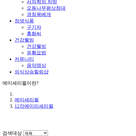
서의학의 처방
오동나무평상침대
경침목베개
장생식품
구기자
홍화씨
건강웰빙
건강웰빙
유황요법
커뮤니티
음악명상
의식상승힐링샵
에미세리윌이란?
에미세리윌
12각에미리세리윌
검색대상