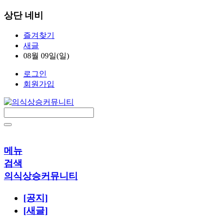
상단 네비
즐겨찾기
새글
08월 09일(일)
로그인
회원가입
메뉴
검색
의식상승커뮤니티
[공지]
[새글]