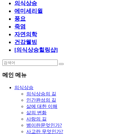
의식상승
에미세리윌
풍요
죽염
자연의학
건강웰빙
[의식상승힐링샵]
메인 메뉴
의식상승
의식상승의 길
인간완성의 길
삶에 대한 이해
삶의 변화
사랑의 길
병이란문엇인가?
사고란 무엇인가?