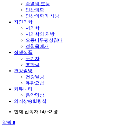
죽염의 효능
인산의학
인산의학의 처방
자연의학
서의학
서의학의 처방
오동나무평상침대
경침목베개
장생식품
구기자
홍화씨
건강웰빙
건강웰빙
유황요법
커뮤니티
음악명상
의식상승힐링샵
현재 접속자
14,032 명
알림
0