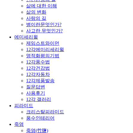
삶에 대한 이해
삶의 변화
사랑의 길
병이란문엇인가?
사고란 무엇인가?
에미세리윌
제임스트와이먼
12각에미리세리윌
영적화평의기법
12각풍수법
12각건강법
12각자동차
12각제품발송
질문답변
사용후기
12각 갤러리
피라미드
크리스탈피라미드
풍수인테리어
죽염
죽염(竹鹽)