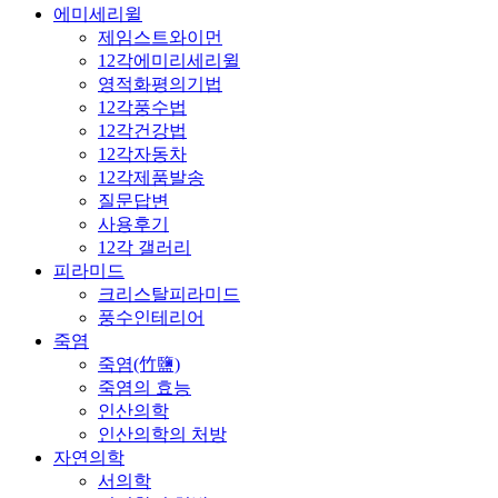
에미세리윌
제임스트와이먼
12각에미리세리윌
영적화평의기법
12각풍수법
12각건강법
12각자동차
12각제품발송
질문답변
사용후기
12각 갤러리
피라미드
크리스탈피라미드
풍수인테리어
죽염
죽염(竹鹽)
죽염의 효능
인산의학
인산의학의 처방
자연의학
서의학